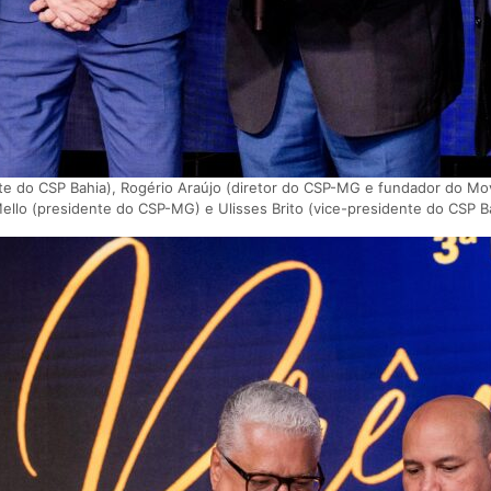
te do CSP Bahia), Rogério Araújo (diretor do CSP-MG e fundador do Mo
ello (presidente do CSP-MG) e Ulisses Brito (vice-presidente do CSP B