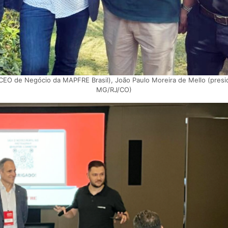
(CEO de Negócio da MAPFRE Brasil), João Paulo Moreira de Mello (presi
MG/RJ/CO)