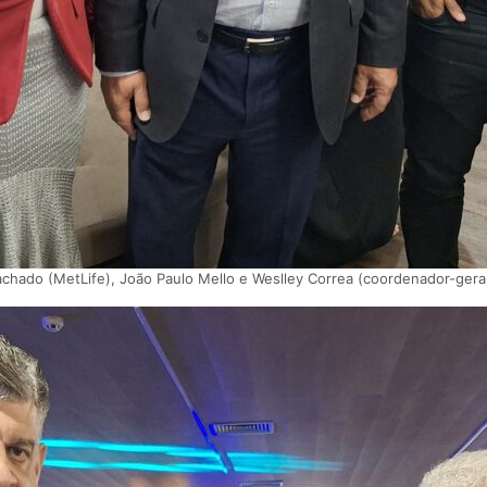
hado (MetLife), João Paulo Mello e Weslley Correa (coordenador-geral