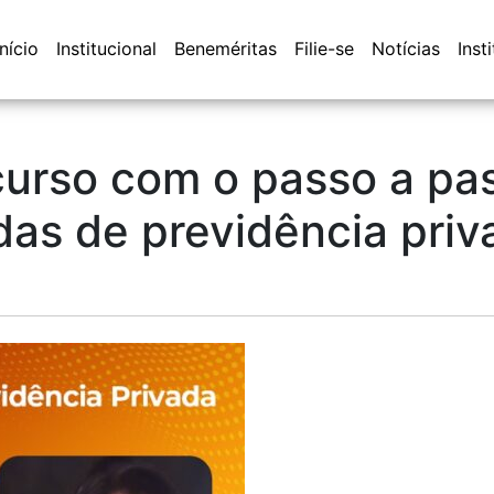
Início
Institucional
Beneméritas
Filie-se
Notícias
Inst
urso com o passo a pa
as de previdência priv