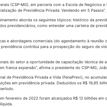
rais (CSP-MG), em parceria com a Escola de Negócios e Se
ialização de Previdência Privada: Vendendo em 5 Passos”.
reinamento aborda os seguintes tópicos: histórico da previ
dos previdenciários, como entender uma carteira de previdê
icas e abordagens comerciais (do agendamento à reunião co
previdência contribui para a prospecção do seguro de vid
nais do setor a oportunidade de capacitação técnica de alt
em franca expansão”, afirma o presidente do CSP-MG, João
l de Previdência Privada e Vida (FenaPrevi), no acumulad
uições em previdência privada. Deduzidos os R$ 19,85 bilh
período.
 fevereiro de 2022 foram alcançados R$ 12 bilhões em co
íquida.