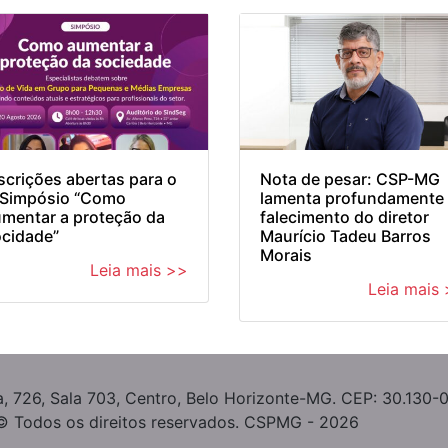
scrições abertas para o
Nota de pesar: CSP-MG
I Simpósio “Como
lamenta profundamente
mentar a proteção da
falecimento do diretor
cidade”
Maurício Tadeu Barros
Morais
Leia mais >>
Leia mais
, 726, Sala 703, Centro, Belo Horizonte-MG. CEP: 30.130-
© Todos os direitos reservados. CSPMG - 2026