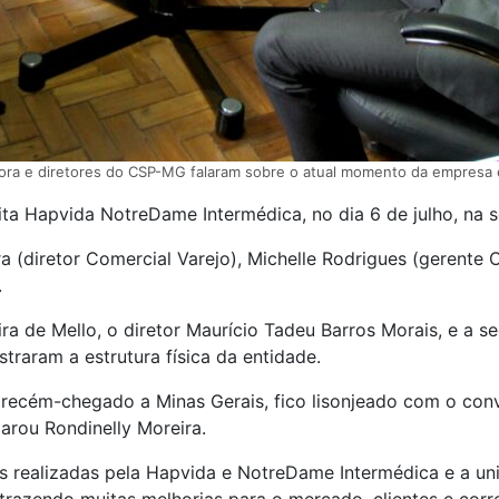
ora e diretores do CSP-MG falaram sobre o atual momento da empresa e
 Hapvida NotreDame Intermédica, no dia 6 de julho, na s
ra (diretor Comercial Varejo), Michelle Rodrigues (gerent
.
 de Mello, o diretor Maurício Tadeu Barros Morais, e a se
raram a estrutura física da entidade.
recém-chegado a Minas Gerais, fico lisonjeado com o convi
arou Rondinelly Moreira.
es realizadas pela Hapvida e NotreDame Intermédica e a u