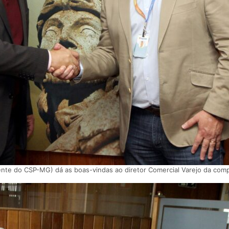
ente do CSP-MG) dá as boas-vindas ao diretor Comercial Varejo da comp