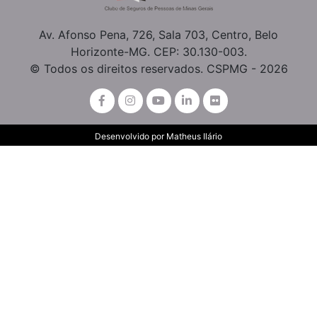
Av. Afonso Pena, 726, Sala 703, Centro, Belo
Horizonte-MG. CEP: 30.130-003.
© Todos os direitos reservados. CSPMG - 2026
Desenvolvido por
Matheus Ilário