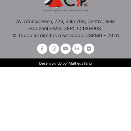
Av. Afonso Pena, 726, Sala 703, Centro, Belo
Horizonte-MG. CEP: 30.130-003.
© Todos os direitos reservados. CSPMG - 2026
Desenvolvido por
Matheus Ilário