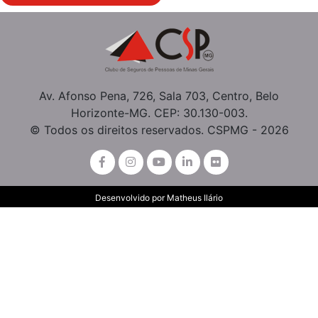
Av. Afonso Pena, 726, Sala 703, Centro, Belo
Horizonte-MG. CEP: 30.130-003.
© Todos os direitos reservados. CSPMG - 2026
Desenvolvido por
Matheus Ilário