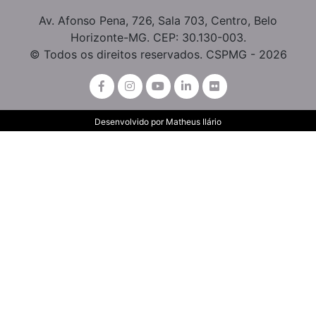
Av. Afonso Pena, 726, Sala 703, Centro, Belo
Horizonte-MG. CEP: 30.130-003.
© Todos os direitos reservados. CSPMG - 2026
Desenvolvido por
Matheus Ilário