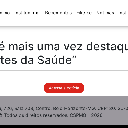
Início
Institucional
Beneméritas
Filie-se
Notícias
Inst
é mais uma vez destaq
ntes da Saúde”
Acesse a notícia
, 726, Sala 703, Centro, Belo Horizonte-MG. CEP: 30.130-
© Todos os direitos reservados. CSPMG - 2026