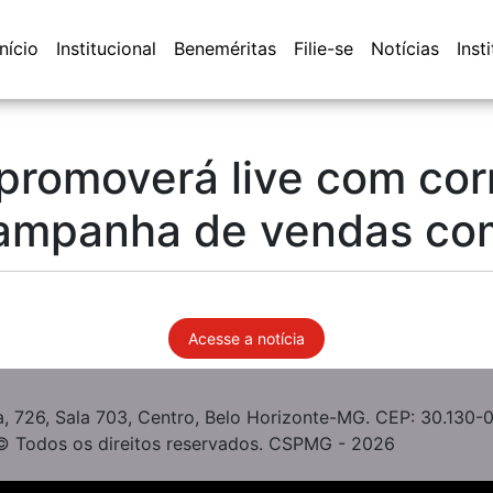
Início
Institucional
Beneméritas
Filie-se
Notícias
Inst
romoverá live com cor
ampanha de vendas co
Acesse a notícia
, 726, Sala 703, Centro, Belo Horizonte-MG. CEP: 30.130-
© Todos os direitos reservados. CSPMG - 2026