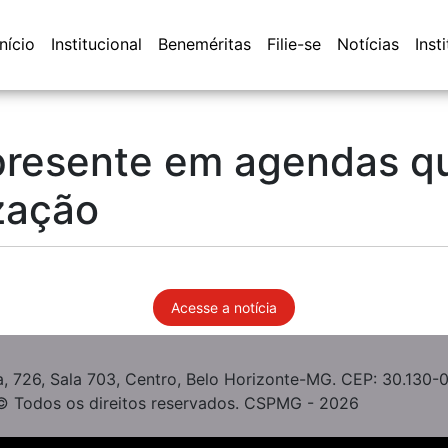
Início
Institucional
Beneméritas
Filie-se
Notícias
Inst
resente em agendas qu
ização
Acesse a notícia
, 726, Sala 703, Centro, Belo Horizonte-MG. CEP: 30.130-
© Todos os direitos reservados. CSPMG - 2026