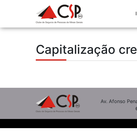
Capitalização cr
Av. Afonso Pena