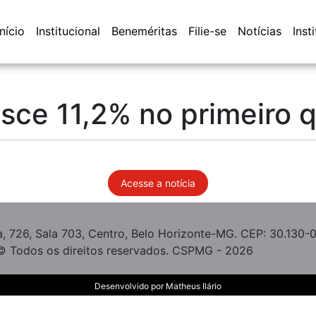
Início
Institucional
Beneméritas
Filie-se
Notícias
Inst
esce 11,2% no primeiro 
Acesse a notícia
, 726, Sala 703, Centro, Belo Horizonte-MG. CEP: 30.130-
© Todos os direitos reservados. CSPMG - 2026
Desenvolvido por
Matheus Ilário