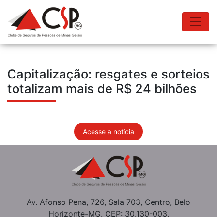
Capitalização: resgates e sorteios
totalizam mais de R$ 24 bilhões
Acesse a notícia
Av. Afonso Pena, 726, Sala 703, Centro, Belo
Horizonte-MG. CEP: 30.130-003.