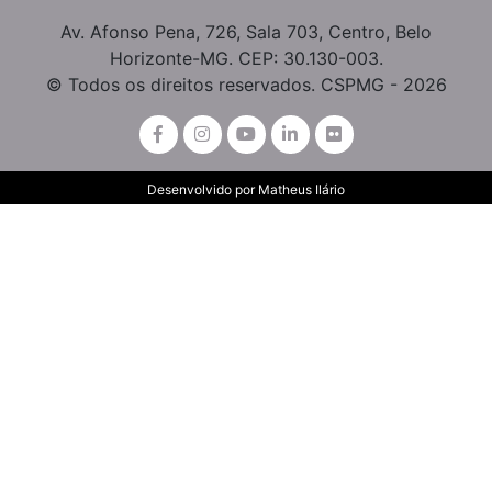
Av. Afonso Pena, 726, Sala 703, Centro, Belo
Horizonte-MG. CEP: 30.130-003.
© Todos os direitos reservados. CSPMG - 2026
Desenvolvido por
Matheus Ilário