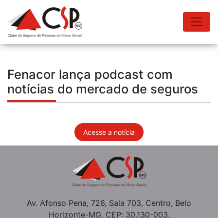
Fenacor lança podcast com
notícias do mercado de seguros
Acesse a notícia
Av. Afonso Pena, 726, Sala 703, Centro, Belo
Horizonte-MG. CEP: 30.130-003.