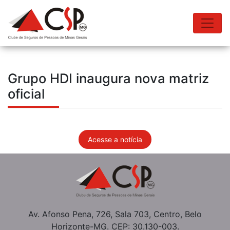
Grupo HDI inaugura nova matriz
oficial
Acesse a notícia
Av. Afonso Pena, 726, Sala 703, Centro, Belo
Horizonte-MG. CEP: 30.130-003.