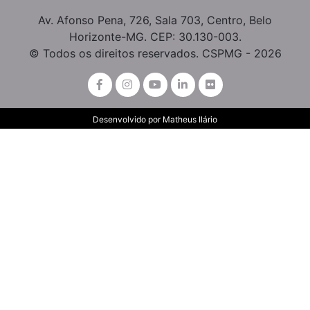
Av. Afonso Pena, 726, Sala 703, Centro, Belo
Horizonte-MG. CEP: 30.130-003.
© Todos os direitos reservados. CSPMG - 2026
Desenvolvido por
Matheus Ilário