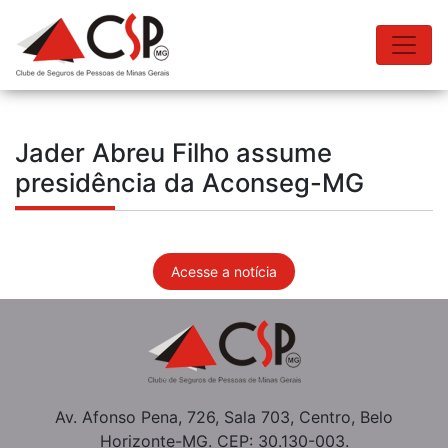
Jader Abreu Filho assume
presidência da Aconseg-MG
Acesse a notícia
Av. Afonso Pena, 726, Sala 703, Centro, Belo
Horizonte-MG. CEP: 30.130-003.