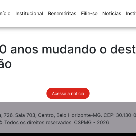
Início
Institucional
Beneméritas
Filie-se
Notícias
Inst
0 anos mudando o dest
ão
Acesse a notícia
, 726, Sala 703, Centro, Belo Horizonte-MG. CEP: 30.130-
© Todos os direitos reservados. CSPMG - 2026