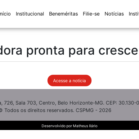
Início
Institucional
Beneméritas
Filie-se
Notícias
Inst
ra pronta para crescer
Acesse a notícia
, 726, Sala 703, Centro, Belo Horizonte-MG. CEP: 30.130-
© Todos os direitos reservados. CSPMG - 2026
Desenvolvido por
Matheus Ilário