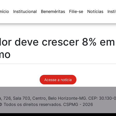
Início
Institucional
Beneméritas
Filie-se
Notícias
Inst
or deve crescer 8% em 
mo
Acesse a notícia
, 726, Sala 703, Centro, Belo Horizonte-MG. CEP: 30.130-
© Todos os direitos reservados. CSPMG - 2026