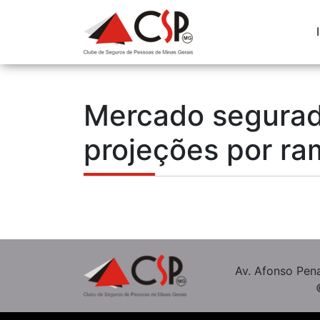
Mercado segurad
projeções por ra
Av. Afonso Pena