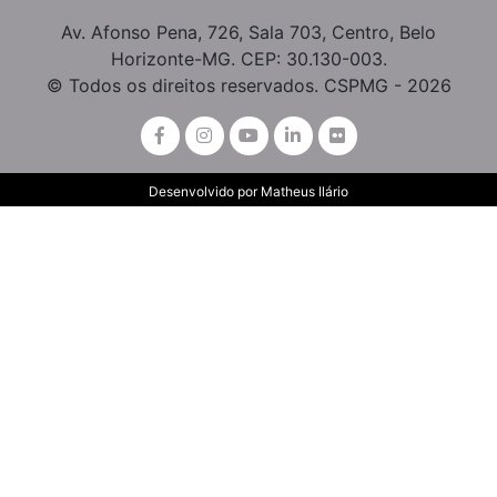
Av. Afonso Pena, 726, Sala 703, Centro, Belo
Horizonte-MG. CEP: 30.130-003.
© Todos os direitos reservados. CSPMG - 2026
Desenvolvido por
Matheus Ilário