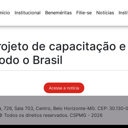
Início
Institucional
Beneméritas
Filie-se
Notícias
Inst
ojeto de capacitação e
odo o Brasil
Acesse a notícia
, 726, Sala 703, Centro, Belo Horizonte-MG. CEP: 30.130-
© Todos os direitos reservados. CSPMG - 2026