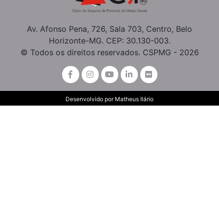
Av. Afonso Pena, 726, Sala 703, Centro, Belo
Horizonte-MG. CEP: 30.130-003.
© Todos os direitos reservados. CSPMG - 2026
Desenvolvido por
Matheus Ilário