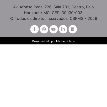
Av. Afonso Pena, 726, Sala 703, Centro, Belo
Horizonte-MG. CEP: 30.130-003.
© Todos os direitos reservados. CSPMG - 2026
Desenvolvido por
Matheus Ilário