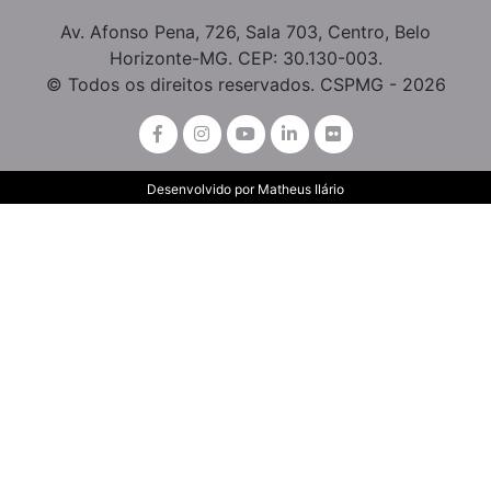
Av. Afonso Pena, 726, Sala 703, Centro, Belo
Horizonte-MG. CEP: 30.130-003.
© Todos os direitos reservados. CSPMG - 2026
Desenvolvido por
Matheus Ilário