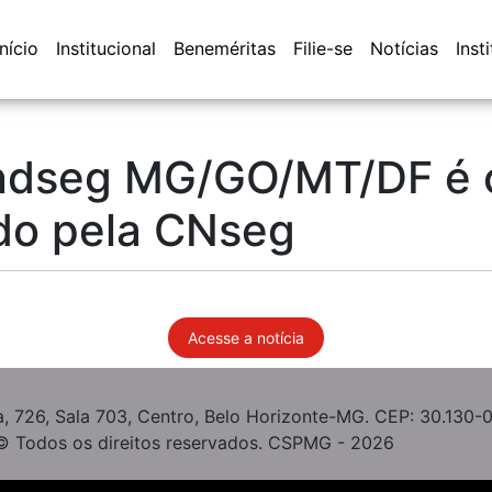
Início
Institucional
Beneméritas
Filie-se
Notícias
Inst
indseg MG/GO/MT/DF é 
do pela CNseg
Acesse a notícia
, 726, Sala 703, Centro, Belo Horizonte-MG. CEP: 30.130-
© Todos os direitos reservados. CSPMG - 2026