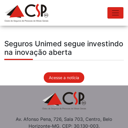
Seguros Unimed segue investindo
na inovação aberta
Acesse a notícia
Av. Afonso Pena, 726, Sala 703, Centro, Belo
Horizonte-MG. CEP: 30.130-003.