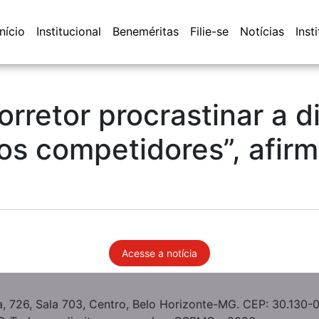
Início
Institucional
Beneméritas
Filie-se
Notícias
Inst
rretor procrastinar a di
os competidores”, afir
Acesse a notícia
, 726, Sala 703, Centro, Belo Horizonte-MG. CEP: 30.130-