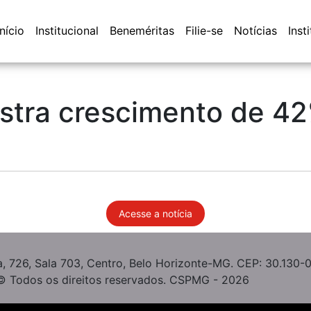
Início
Institucional
Beneméritas
Filie-se
Notícias
Inst
istra crescimento de 42
Acesse a notícia
, 726, Sala 703, Centro, Belo Horizonte-MG. CEP: 30.130-
© Todos os direitos reservados. CSPMG - 2026