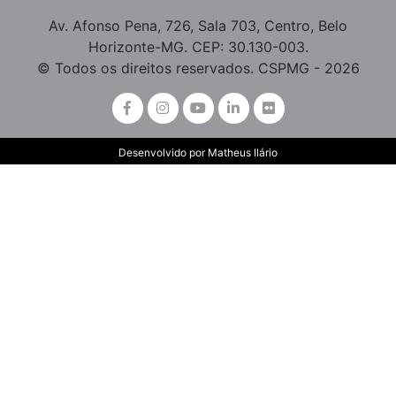
Av. Afonso Pena, 726, Sala 703, Centro, Belo
Horizonte-MG. CEP: 30.130-003.
© Todos os direitos reservados. CSPMG - 2026
Desenvolvido por
Matheus Ilário